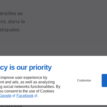
railles se
nt, dans le
ratiquées
cy is our priority
s de
 improve user experience by
Customize
nt and ads, as well as analyzing
let
ng social networks functionalities. By
you consent to the use of Cookies
Google
Facebook
.
nécessaire