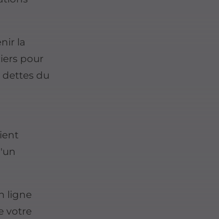
nir la
iers pour
s dettes du
ient
d'un
 ligne
e votre