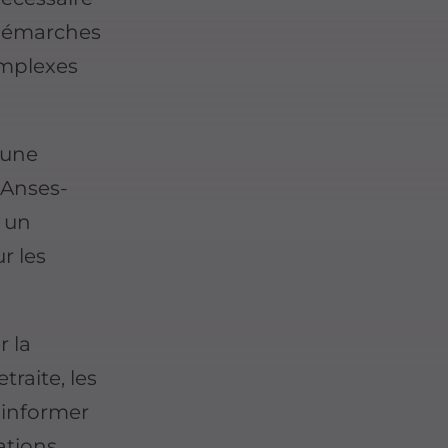
 démarches
omplexes
e une
 Anses-
, un
r les
r la
traite, les
 informer
ations