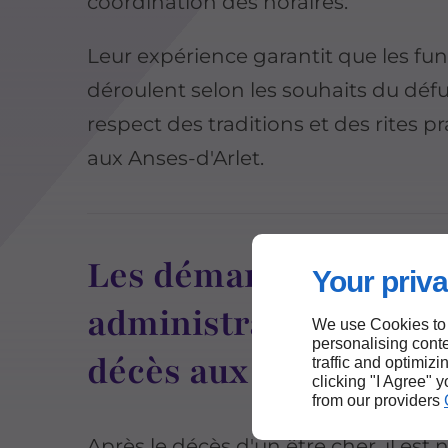
coordination des horaires.
Leur expérience garantit que les funé
déroulent selon les souhaits du défu
respect des traditions et des rites p
aux Anses-d'Arlet.
Les démarches
Your priva
administratives en ca
We use Cookies to
personalising conte
décès aux Anses-d'Ar
traffic and optimizi
clicking "I Agree" 
from our providers
Après le décès d'un être cher, il est 