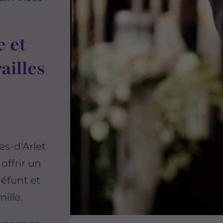
e et
ailles
s-d'Arlet
offrir un
éfunt et
ille.