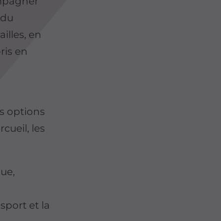
ompagner
 du
illes, en
ris en
s options
cueil, les
que,
sport et la