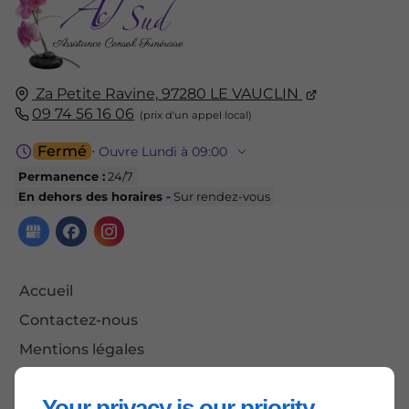
Za Petite Ravine,
97280
LE VAUCLIN
09 74 56 16 06
Fermé
⋅ Ouvre Lundi à 09:00
Permanence :
24/7
En dehors des horaires -
Sur rendez-vous
Accueil
Contactez-nous
Mentions légales
Plan du site
Your privacy is our priority