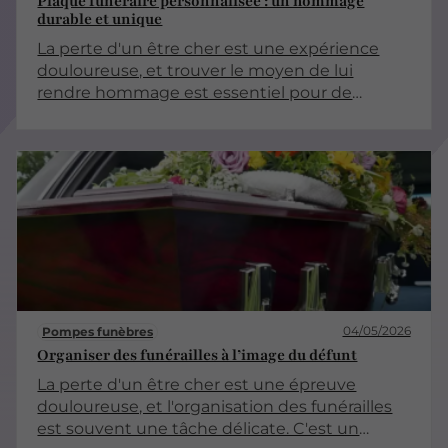
Plaque funéraire personnalisée : un hommage
durable et unique
La perte d'un être cher est une expérience
douloureuse, et trouver le moyen de lui
rendre hommage est essentiel pour de
nombreuses personnes. Une plaque funéraire
personnalisée est une façon significative de
célébrer la vie de ceux que nous avons perdus.
Cet article explore les différents aspects des
plaques funéraires personnalisées, en
soulignant leur importance et leur impact
émotionnel.
04/05/2026
Pompes funèbres
Organiser des funérailles à l’image du défunt
La perte d'un être cher est une épreuve
douloureuse, et l'organisation des funérailles
est souvent une tâche délicate. C'est un