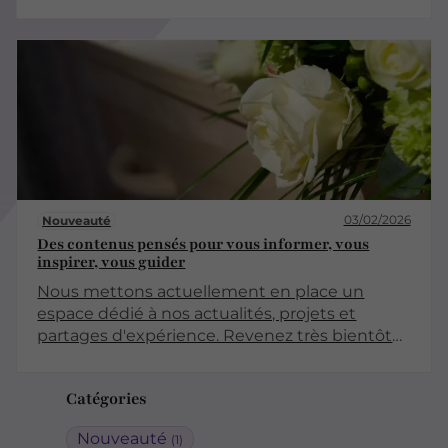
moment crucial pour rendre hommage à la
vie du défunt et pour célébrer son héritage.
Cet article explore les différentes facettes de
l'organisation de funérailles personnalisées,
afin qu'elles reflètent fidèlement la
personnalité et les valeurs du défunt.
03/02/2026
Nouveauté
Des contenus pensés pour vous informer, vous
inspirer, vous guider
Nous mettons actuellement en place un
espace dédié à nos actualités, projets et
partages d'expérience. Revenez très bientôt
pour découvrir nos premiers articles !
Catégories
Nouveauté
(1)