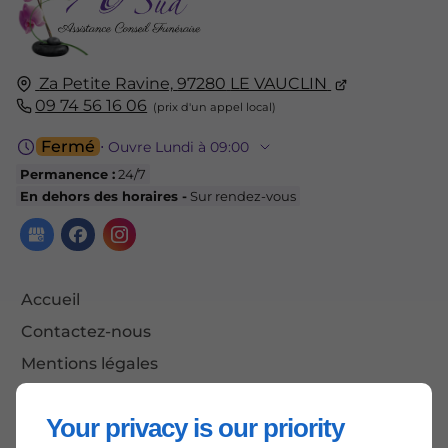
Za Petite Ravine,
97280
LE VAUCLIN
09 74 56 16 06
Fermé
⋅ Ouvre Lundi à 09:00
Permanence :
24/7
En dehors des horaires -
Sur rendez-vous
Accueil
Contactez-nous
Mentions légales
Plan du site
Your privacy is our priority