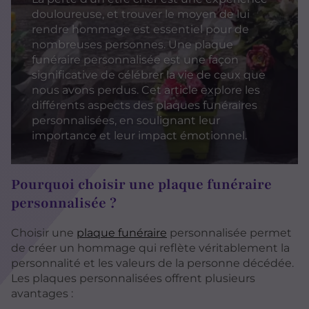
douloureuse, et trouver le moyen de lui
rendre hommage est essentiel pour de
nombreuses personnes. Une plaque
funéraire personnalisée est une façon
significative de célébrer la vie de ceux que
nous avons perdus. Cet article explore les
différents aspects des plaques funéraires
personnalisées, en soulignant leur
importance et leur impact émotionnel.
Pourquoi choisir une plaque funéraire
personnalisée ?
Choisir une
plaque funéraire
personnalisée permet
de créer un hommage qui reflète véritablement la
personnalité et les valeurs de la personne décédée.
Les plaques personnalisées offrent plusieurs
avantages :