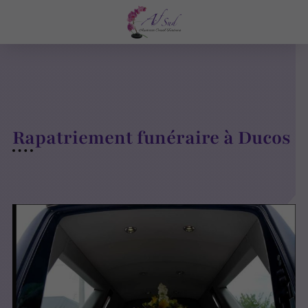
Rapatriement funéraire à Ducos